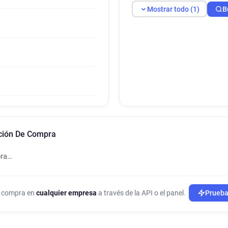
Mostrar todo (1)
B
nción De Compra
pra…
de compra en
cualquier empresa
a través de la API o el panel.
Prueba