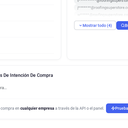
t**********@roofingsuperstor
j*******@roofingsuperstore.c
w*****@roofingsuperstore.co
Mostrar todo (4)
B
es De Intención De Compra
pra…
de compra en
cualquier empresa
a través de la API o el panel.
Prueba