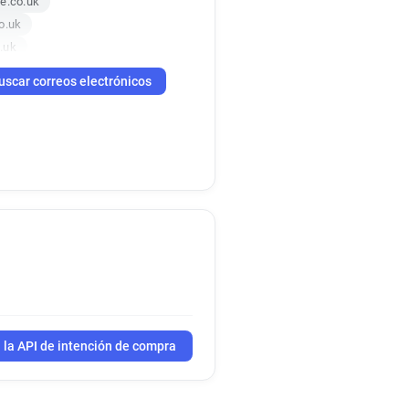
e.co.uk
o.uk
.uk
uscar correos electrónicos
 la API de intención de compra