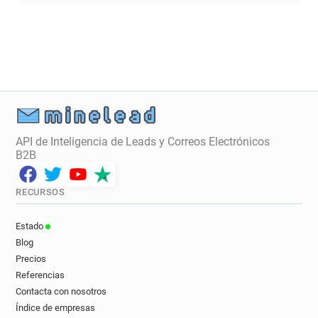
c************@sainsburysbank.co.uk
t************@sainsburysbank.co.uk
w********@sainsburysbank.co.uk
b************@sainsburysbank.co.uk
v*****@sainsburysbank.co.uk
n********@sainsburysbank.co.uk
p**********@sainsburysbank.co.uk
s**********@sainsburysbank.co.uk
API de Inteligencia de Leads y Correos Electrónicos
f************@sainsburysbank.co.uk
B2B
n******@sainsburysbank.co.uk
j******@sainsburysbank.co.uk
RECURSOS
g***********@sainsburysbank.co.uk
Estado
Blog
Precios
Referencias
Contacta con nosotros
Índice de empresas