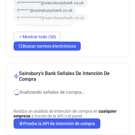
r************@sainsburysbank.co.uk
f******@sainsburysbank.co.uk
f************@sainsburysbank.co.uk
r******@sainsburysbank.co.uk
x*********@sainsburysbank.co.uk
Mostrar todo (30)
h***********@sainsburysbank.co.uk
Buscar correos electrónicos
t******@sainsburysbank.co.uk
p*********@sainsburysbank.co.uk
t********@sainsburysbank.co.uk
w********@sainsburysbank.co.uk
Sainsbury's Bank Señales De Intención De
q********@sainsburysbank.co.uk
Compra
h*********@sainsburysbank.co.uk
Analizando señales de compra…
m**********@sainsburysbank.co.uk
r********@sainsburysbank.co.uk
o*****@sainsburysbank.co.uk
Realiza un análisis de intención de compra en
cualquier
empresa
n********@sainsburysbank.co.uk
a través de la API o el panel.
b*******@sainsburysbank.co.uk
Prueba la API de intención de compra
z*****@sainsburysbank.co.uk