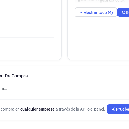
m**********@sensat.co.uk
Mostrar todo (4)
B
ión De Compra
pra…
de compra en
cualquier empresa
a través de la API o el panel.
Prueba