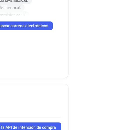
andvision.co.uk
ision.co.uk
ndvision.co.uk
andvision.co.uk
uscar correos electrónicos
andvision.co.uk
dandvision.co.uk
vision.co.uk
dandvision.co.uk
 la API de intención de compra