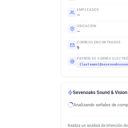
EMPLEADOS
—
UBICACIÓN
—
CORREOS ENCONTRADOS
9
PATRÓN DE CORREO ELECTR
{lastname}@sevenoakssou
Sevenoaks Sound & Vision
Analizando señales de com
Realiza un análisis de intención 