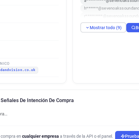
a**********@sevenoakssound
h******@sevenoakssoundandv
r*********@sevenoakssounda
q**********@sevenoakssound
Mostrar todo (9)
B
z**********@sevenoakssound
t***********@sevenoakssoun
q*******@sevenoakssoundand
y***********@sevenoakssoun
ÓNICO
ndandvision.co.uk
 Señales De Intención De Compra
pra…
de compra en
cualquier empresa
a través de la API o el panel.
Prueba