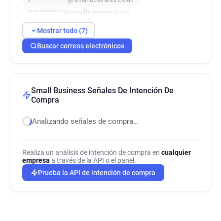
j***********@smallbusiness.co.uk
k*********@smallbusiness.co.uk
Mostrar todo (7)
o******@smallbusiness.co.uk
Buscar correos electrónicos
q************@smallbusiness.co.uk
Small Business Señales De Intención De
Compra
Analizando señales de compra…
Realiza un análisis de intención de compra en
cualquier
empresa
a través de la API o el panel.
Prueba la API de intención de compra