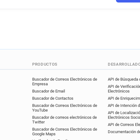
t***********@sncf.fr
q***
y***********@sncf.fr
o***
c************@sncf.fr
z*
i**********@sncf.fr
z****
d*******@sncf.fr
q******
x************@sncf.fr
p**
d******@sncf.fr
n******@
w************@sncf.fr
d*
e*********@sncf.fr
j****
PRODUCTOS
DESARROLLAD
c******@sncf.fr
w*******
i***********@sncf.fr
f***
Buscador de Correos Electrónicos de
API de Búsqueda d
Empresa
API de Verificació
q********@sncf.fr
t*****
Buscador de Email
Electrónicos
c************@sncf.fr
a*
Buscador de Contactos
API de Enriquecim
o*******@sncf.fr
t******
Buscador de Correos Electrónicos de
API de Intención 
YouTube
s*****@sncf.fr
t*****@sn
API de Localizaci
Buscador de correos electrónicos de
Electrónicos Soci
w********@sncf.fr
u*****
Twitter
API de Correos El
a************@sncf.fr
h*
Buscador de Correos Electrónicos de
Documentación de
o*****@sncf.fr
r********
Google Maps