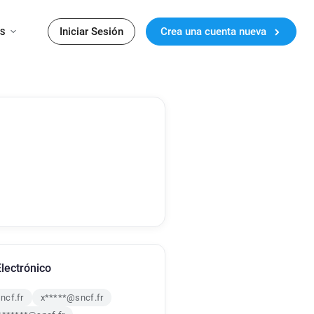
Iniciar Sesión
Crea una cuenta nueva
ES
lectrónico
ncf.fr
x*****@sncf.fr