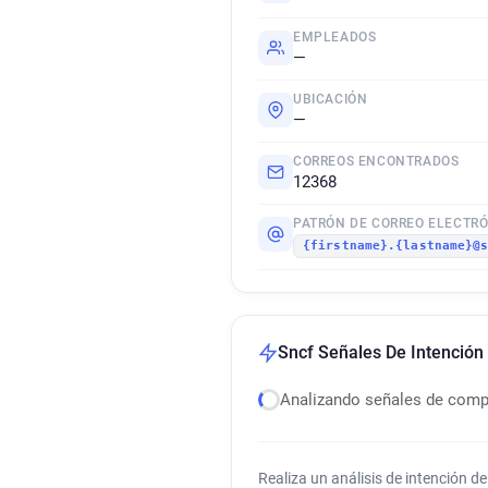
EMPLEADOS
—
UBICACIÓN
—
CORREOS ENCONTRADOS
12368
PATRÓN DE CORREO ELECTR
{firstname}.{lastname}@
Sncf Señales De Intenció
Analizando señales de com
Realiza un análisis de intención 