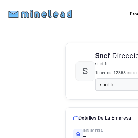
Pro
Sncf
Direcci
sncf.fr
S
Tenemos
12368
correo
Detalles De La Empresa
INDUSTRIA
—