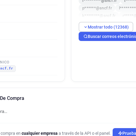
f*********@sncf.fr
t*****
p******@sncf.fr
l********
k********@sncf.fr
r*****
c************@sncf.fr
l*
Mostrar todo (12368)
i**********@sncf.fr
p****
Buscar correos electróni
s********@sncf.fr
e*****
h********@sncf.fr
v*****
p********@sncf.fr
v*****
z*****@sncf.fr
n******@s
ÓNICO
sncf.fr
s*****@sncf.fr
i*********
j************@sncf.fr
e**
v********@sncf.fr
m*****
w************@sncf.fr
t*
n De Compra
x*****@sncf.fr
b********
l******@sncf.fr
j********
pra…
w************@sncf.fr
q*
k***********@sncf.fr
p**
h******@sncf.fr
p*******
de compra en
cualquier empresa
a través de la API o el panel.
Prueba