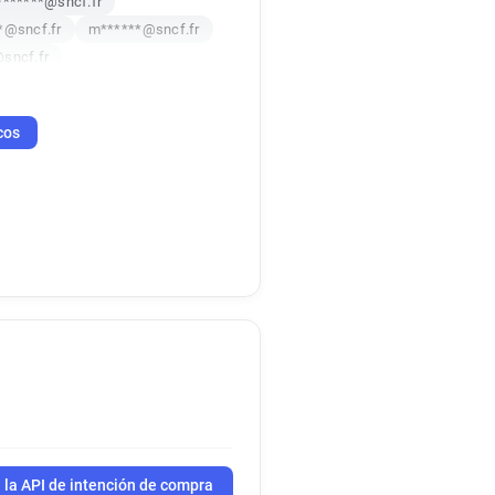
*******@sncf.fr
*@sncf.fr
m******@sncf.fr
@sncf.fr
*******@sncf.fr
**@sncf.fr
q*******@sncf.fr
cos
*******@sncf.fr
*****@sncf.fr
**@sncf.fr
s********@sncf.fr
ncf.fr
o***********@sncf.fr
@sncf.fr
*****@sncf.fr
***@sncf.fr
***********@sncf.fr
**@sncf.fr
t*********@sncf.fr
****@sncf.fr
*********@sncf.fr
********@sncf.fr
****@sncf.fr
 la API de intención de compra