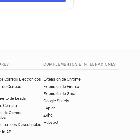
***@sncf.fr
*******@sncf.fr
**********@sncf.fr
**@sncf.fr
v*******@sncf.fr
*@sncf.fr
********@sncf.fr
sncf.fr
y*********@sncf.fr
****@sncf.fr
*******@sncf.fr
ORES
COMPLEMENTOS E INTEGRACIONES
***@sncf.fr
*****@sncf.fr
i*****@sncf.fr
e Correos Electrónicos
Extensión de Chrome
n de Correos
Extensión de Firefox
@sncf.fr
Extensión de Gmail
********@sncf.fr
iento de Leads
Google Sheets
@sncf.fr
u*******@sncf.fr
de Compra
Zapier
cf.fr
y*******@sncf.fr
ón de Correos
Zoho
ales
***@sncf.fr
o*****@sncf.fr
Hubspot
ectrónicos Desechables
***********@sncf.fr
 la API
***@sncf.fr
t******@sncf.fr