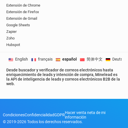
v*******@sushishop.fr
w***********@sushishop.fr
Extensión de Chrome
x******@sushishop.fr
x************@sushishop.fr
Extensión de Firefox
Extensión de Gmail
d**********@sushishop.fr
i*********@sushishop.fr
Google Sheets
c*****@sushishop.fr
q********@sushishop.fr
Zapier
h***********@sushishop.fr
Zoho
a************@sushishop.fr
Hubspot
z********@sushishop.fr
o******@sushishop.fr
q**********@sushishop.fr
English
français
español
简体中文
Deutsch
p***********@sushishop.fr
f***********@sushishop.fr
Desde buscador y verificador de correos electrónicos hasta
enriquecimiento de leads y intención de compra, Minelead es
m**********@sushishop.fr
x*********@sushishop.fr
la API de inteligencia de leads y correos electrónicos B2B de la
s***********@sushishop.fr
web.
t************@sushishop.fr
u**********@sushishop.fr
d***********@sushishop.fr
w******@sushishop.fr
d********@sushishop.fr
a******@sushishop.fr
Hacer venta neta de mi
Condiciones
Confidencialidad
GDPR
información
k***********@sushishop.fr
© 2019-2026 Todos los derechos reservados.
z************@sushishop.fr