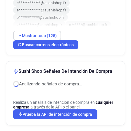
e************@sushishop.fr
e************@sushishop.fr
b***********@sushishop.fr
z**********@sushishop.fr
c******@sushishop.fr
p***********@sushishop.fr
Mostrar todo (125)
h***********@sushishop.fr
Buscar correos electrónicos
p***********@sushishop.fr
f*****@sushishop.fr
s************@sushishop.fr
h************@sushishop.fr
h************@sushishop.fr
c******@sushishop.fr
Sushi Shop Señales De Intención De Compra
a*****@sushishop.fr
a*******@sushishop.fr
j************@sushishop.fr
Analizando señales de compra…
c************@sushishop.fr
s******@sushishop.fr
j*******@sushishop.fr
u**********@sushishop.fr
Realiza un análisis de intención de compra en
cualquier
v*********@sushishop.fr
i*****@sushishop.fr
empresa
a través de la API o el panel.
u***********@sushishop.fr
Prueba la API de intención de compra
s**********@sushishop.fr
c********@sushishop.fr
d*********@sushishop.fr
f********@sushishop.fr