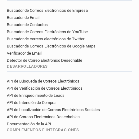
w************@sushishop.fr
z*******@sushishop.fr
Buscador de Correos Electrónicos de Empresa
a******@sushishop.fr
m*******@sushishop.fr
Buscador de Email
y***********@sushishop.fr
Buscador de Contactos
h***********@sushishop.fr
f*****@sushishop.fr
Buscador de Correos Electrónicos de YouTube
r********@sushishop.fr
a**********@sushishop.fr
Buscador de correos electrónicos de Twitter
g************@sushishop.fr
a*******@sushishop.fr
Buscador de Correos Electrónicos de Google Maps
o***********@sushishop.fr
x******@sushishop.fr
Verificador de Email
z************@sushishop.fr
o*****@sushishop.fr
Detector de Correo Electrónico Desechable
l********@sushishop.fr
f******@sushishop.fr
DESARROLLADORES
g********@sushishop.fr
r***********@sushishop.fr
API de Búsqueda de Correos Electrónicos
l*****@sushishop.fr
f******@sushishop.fr
API de Verificación de Correos Electrónicos
u******@sushishop.fr
o**********@sushishop.fr
API de Enriquecimiento de Leads
t*******@sushishop.fr
c*****@sushishop.fr
API de Intención de Compra
y***********@sushishop.fr
v*******@sushishop.fr
API de Localización de Correos Electrónicos Sociales
k************@sushishop.fr
API de Correos Electrónicos Desechables
p********@sushishop.fr
u**********@sushishop.fr
Documentación de la API
s*******@sushishop.fr
y*********@sushishop.fr
COMPLEMENTOS E INTEGRACIONES
l*****@sushishop.fr
m*********@sushishop.fr