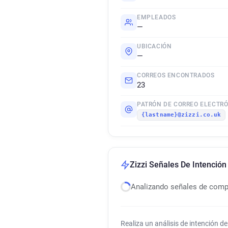
EMPLEADOS
—
UBICACIÓN
—
CORREOS ENCONTRADOS
23
PATRÓN DE CORREO ELECTR
{lastname}@zizzi.co.uk
Zizzi Señales De Intenció
Analizando señales de com
Realiza un análisis de intención 