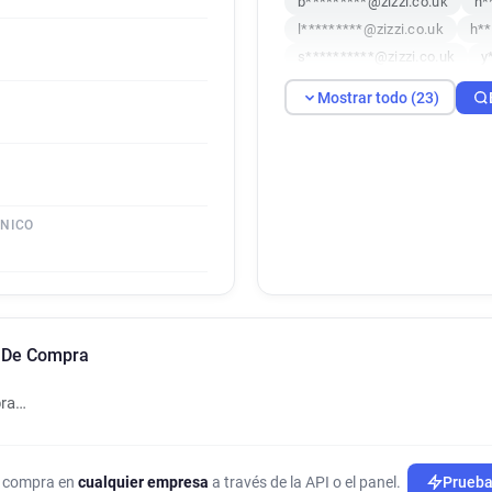
b*********@zizzi.co.uk
n*
l*********@zizzi.co.uk
h**
s**********@zizzi.co.uk
y
c**********@zizzi.co.uk
d
Mostrar todo (23)
y********@zizzi.co.uk
g**
n***********@zizzi.co.uk
i*********@zizzi.co.uk
u**
t**********@zizzi.co.uk
j*
t*****@zizzi.co.uk
b******
ÓNICO
j******@zizzi.co.uk
p*****
t**********@zizzi.co.uk
n De Compra
pra…
de compra en
cualquier empresa
a través de la API o el panel.
Prueba