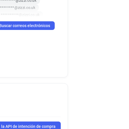
*********@zizzi.co.uk
********@zizzi.co.uk
***********@zizzi.co.uk
**********@zizzi.co.uk
Buscar correos electrónicos
*********@zizzi.co.uk
i*********@zizzi.co.uk
***@zizzi.co.uk
********@zizzi.co.uk
****@zizzi.co.uk
******@zizzi.co.uk
 la API de intención de compra