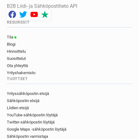
B2B Liidi- ja Sähköpostitieto API
RESURSSIT
Tila
Blogi
Hinnoittelu
Suosittelut
Ota yhteyttä
Yrityshakemisto
TUOTTEET
Yrityssähköpostin etsijä
Sähköpostin etsijä
Liidien etsijä
YouTube-sähköpostin löytäjä
Twitter-sähköpostin löytäjä
Google Maps -sähköpostin löytäjä
Sähköpostin varmistaja