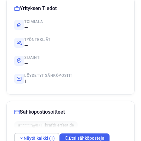
Yrityksen Tiedot
TOIMIALA
—
TYÖNTEKIJÄT
—
SIJAINTI
—
LÖYDETYT SÄHKÖPOSTIT
1
Sähköpostiosoitteet
a******@0711kraftbierfest.de
Näytä kaikki (1)
Etsi sähköposteja