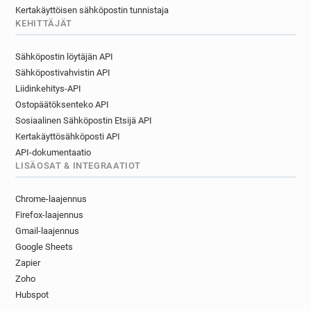
Kertakäyttöisen sähköpostin tunnistaja
KEHITTÄJÄT
Sähköpostin löytäjän API
Sähköpostivahvistin API
Liidinkehitys-API
Ostopäätöksenteko API
Sosiaalinen Sähköpostin Etsijä API
Kertakäyttösähköposti API
API-dokumentaatio
LISÄOSAT & INTEGRAATIOT
Chrome-laajennus
Firefox-laajennus
Gmail-laajennus
Google Sheets
Zapier
Zoho
Hubspot