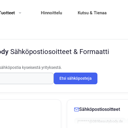
Tuotteet
Hinnoittelu
Kutsu & Tienaa
ody
Sähköpostiosoitteet & Formaatti
sähköpostia kyseisestä yrityksestä.
Etsi sähköposteja
Sähköpostiosoitteet
j******@089beautybody.de