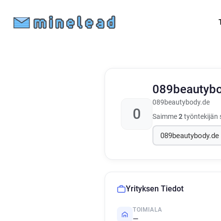
089beautyb
089beautybody.de
0
Saimme
2
työntekijän 
Yrityksen Tiedot
TOIMIALA
—