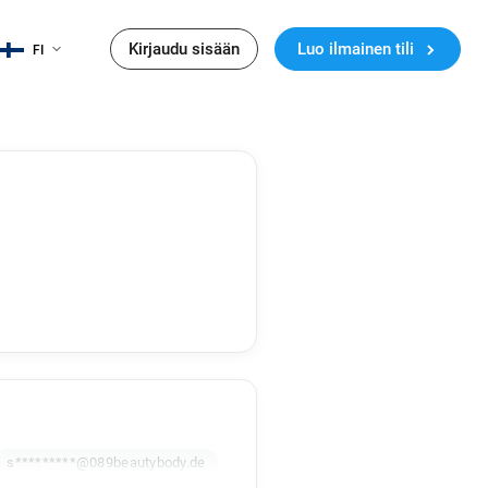
Kirjaudu sisään
Luo ilmainen tili
FI
s*********@089beautybody.de