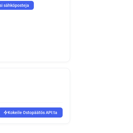
si sähköposteja
Kokeile Ostopäätös API:ta