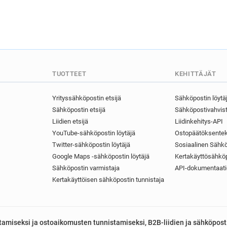
TUOTTEET
KEHITTÄJÄT
Yrityssähköpostin etsijä
Sähköpostin löytä
Sähköpostin etsijä
Sähköpostivahvist
Liidien etsijä
Liidinkehitys-API
YouTube-sähköpostin löytäjä
Ostopäätöksentek
Twitter-sähköpostin löytäjä
Sosiaalinen Sähkö
Google Maps -sähköpostin löytäjä
Kertakäyttösähköp
Sähköpostin varmistaja
API-dokumentaati
Kertakäyttöisen sähköpostin tunnistaja
astamiseksi ja ostoaikomusten tunnistamiseksi, B2B-liidien ja sähköpost