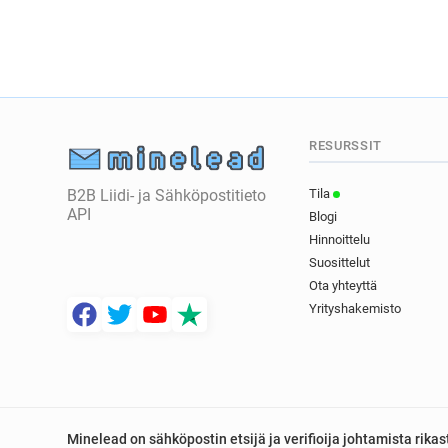
RESURSSIT
B2B Liidi- ja Sähköpostitieto
Tila
API
Blogi
Hinnoittelu
Suosittelut
Ota yhteyttä
Yrityshakemisto
Minelead on sähköpostin etsijä ja verifioija johtamista rik