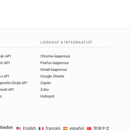
LISÄOSAT & INTEGRAATIOT
jän API
Chrome-laajennus
in API
Firefox-laajennus
Gmail-laajennus
o API
Google Sheets
postin Etsijä API
Zapier
osti API
Zoho
o
Hubspot
itiedon
English
français
español
简体中文
Deuts