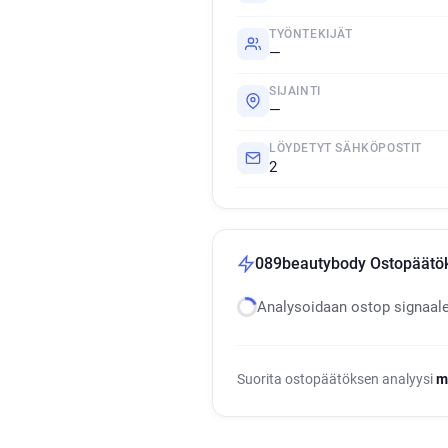
TYÖNTEKIJÄT
—
SIJAINTI
—
LÖYDETYT SÄHKÖPOSTIT
2
089beautybody Ostopäätök
Analysoidaan ostop signaal
Suorita ostopäätöksen analyysi
m