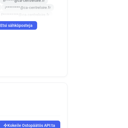
h*****@ca-centreloire.fr
i********@ca-centreloire.fr
f*********@ca-centreloire.fr
************@ca-centreloire.fr
Etsi sähköposteja
*******@ca-centreloire.fr
i******@ca-centreloire.fr
n********@ca-centreloire.fr
***********@ca-centreloire.fr
c*********@ca-centreloire.fr
u*****@ca-centreloire.fr
o**********@ca-centreloire.fr
r
f******@ca-centreloire.fr
.fr
o*******@ca-centreloire.fr
r
w********@ca-centreloire.fr
r
g********@ca-centreloire.fr
m*******@ca-centreloire.fr
*********@ca-centreloire.fr
Kokeile Ostopäätös API:ta