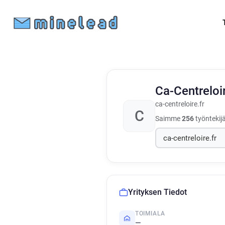
Ca-Centreloi
ca-centreloire.fr
C
Saimme
256
työntekij
Yrityksen Tiedot
TOIMIALA
—