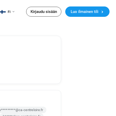
Kirjaudu sisään
Luo ilmainen tili
FI
p*********@ca-centreloire.fr