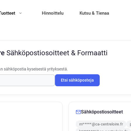
Tuotteet
Hinnoittelu
Kutsu & Tienaa
re
Sähköpostiosoitteet & Formaatti
än sähköpostia kyseisestä yrityksestä.
Etsi sähköposteja
Sähköpostiosoitteet
m*****@ca-centreloire.fr