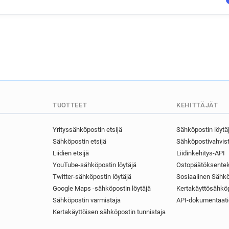
q********@ca-centreloire.fr
f*********@ca-centreloire.fr
w********@ca-centreloire.fr
q******@ca-centreloire.fr
z********@ca-centreloire.fr
a************@ca-centreloire.
g***********@ca-centreloire.f
l***********@ca-centreloire.f
h******@ca-centreloire.fr
TUOTTEET
KEHITTÄJÄT
d**********@ca-centreloire.fr
q**********@ca-centreloire.fr
Yrityssähköpostin etsijä
Sähköpostin löytä
Sähköpostin etsijä
Sähköpostivahvist
s**********@ca-centreloire.fr
Liidien etsijä
Liidinkehitys-API
e************@ca-centreloire.
YouTube-sähköpostin löytäjä
Ostopäätöksentek
t*******@ca-centreloire.fr
Twitter-sähköpostin löytäjä
Sosiaalinen Sähkö
p********@ca-centreloire.fr
Google Maps -sähköpostin löytäjä
Kertakäyttösähköp
k************@ca-centreloire.
Sähköpostin varmistaja
API-dokumentaati
b***********@ca-centreloire.f
Kertakäyttöisen sähköpostin tunnistaja
v*******@ca-centreloire.fr