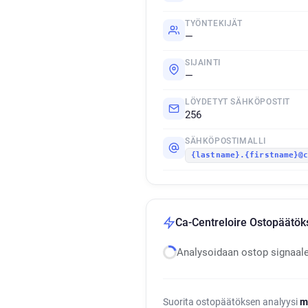
TYÖNTEKIJÄT
—
SIJAINTI
—
LÖYDETYT SÄHKÖPOSTIT
256
SÄHKÖPOSTIMALLI
{lastname}.{firstname}@
Ca-Centreloire Ostopäätök
Analysoidaan ostop signaal
Suorita ostopäätöksen analyysi
m