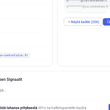
b********@ca-centreloire.fr
n*********@ca-centreloire.fr
y*******@ca-centreloire.fr
a*****@ca-centreloire.fr
h
Näytä kaikki (256)
q*****@ca-centreloire.fr
f
a*******@ca-centreloire.fr
e******@ca-centreloire.fr
o*****@ca-centreloire.fr
o
q**********@ca-centreloire.fr
ca-centreloire.fr
y*******@ca-centreloire.fr
d*******@ca-centreloire.fr
e***********@ca-centreloire.f
w************@ca-centreloire
sen Signaalit
q***********@ca-centreloire.f
s***********@ca-centreloire.f
eja…
d**********@ca-centreloire.fr
f*******@ca-centreloire.fr
u*****@ca-centreloire.fr
i
istä tahansa yrityksestä
API:n tai hallintapaneelin kautta.