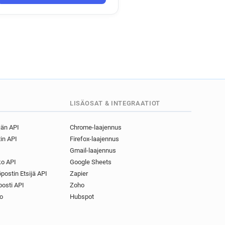
h***********@ca-centreloire.fr
b*****@ca-centreloire.fr
s******@ca-centreloire.fr
p******@ca-centreloire.fr
fr
r
r*******@ca-centreloire.fr
r
e******@ca-centreloire.fr
e********@ca-centreloire.fr
LISÄOSAT & INTEGRAATIOT
t******@ca-centreloire.fr
jän API
Chrome-laajennus
in API
Firefox-laajennus
k*****@ca-centreloire.fr
Gmail-laajennus
fr
o*****@ca-centreloire.fr
o API
Google Sheets
a***********@ca-centreloire.fr
postin Etsijä API
Zapier
osti API
Zoho
fr
o
Hubspot
r
j******@ca-centreloire.fr
d*******@ca-centreloire.fr