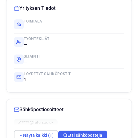
Yrityksen Tiedot
TOIMIALA
—
TYÖNTEKIJÄT
—
SIJAINTI
—
LÖYDETYT SÄHKÖPOSTIT
1
Sähköpostiosoitteet
p*****@fetch.co.uk
Näytä kaikki (1)
Etsi sähköposteja