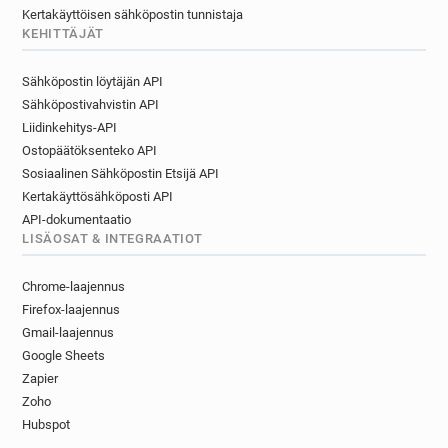
Kertakäyttöisen sähköpostin tunnistaja
KEHITTÄJÄT
Sähköpostin löytäjän API
Sähköpostivahvistin API
Liidinkehitys-API
Ostopäätöksenteko API
Sosiaalinen Sähköpostin Etsijä API
Kertakäyttösähköposti API
API-dokumentaatio
LISÄOSAT & INTEGRAATIOT
Chrome-laajennus
Firefox-laajennus
Gmail-laajennus
Google Sheets
Zapier
Zoho
Hubspot