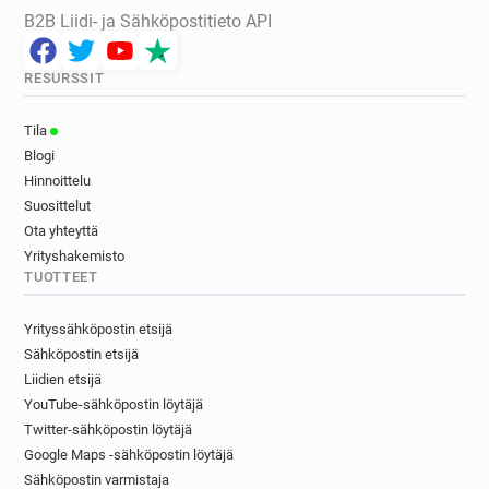
B2B Liidi- ja Sähköpostitieto API
RESURSSIT
Tila
Blogi
Hinnoittelu
Suosittelut
Ota yhteyttä
Yrityshakemisto
TUOTTEET
Yrityssähköpostin etsijä
Sähköpostin etsijä
Liidien etsijä
YouTube-sähköpostin löytäjä
Twitter-sähköpostin löytäjä
Google Maps -sähköpostin löytäjä
Sähköpostin varmistaja