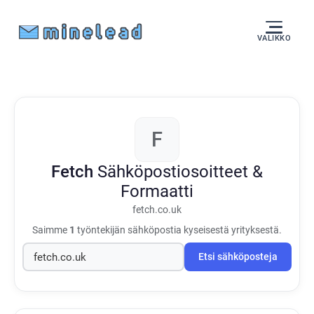
VALIKKO
F
Fetch
Sähköpostiosoitteet &
Formaatti
fetch.co.uk
Saimme
1
työntekijän sähköpostia kyseisestä yrityksestä.
Etsi sähköposteja