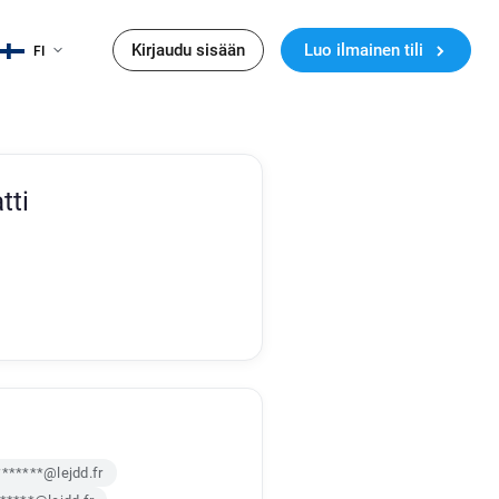
Kirjaudu sisään
Luo ilmainen tili
FI
tti
*******@lejdd.fr