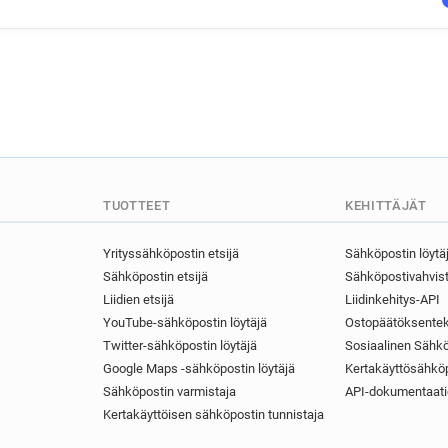
TUOTTEET
KEHITTÄJÄT
Yrityssähköpostin etsijä
Sähköpostin löytä
Sähköpostin etsijä
Sähköpostivahvist
Liidien etsijä
Liidinkehitys-API
YouTube-sähköpostin löytäjä
Ostopäätöksentek
Twitter-sähköpostin löytäjä
Sosiaalinen Sähkö
Google Maps -sähköpostin löytäjä
Kertakäyttösähköp
Sähköpostin varmistaja
API-dokumentaati
Kertakäyttöisen sähköpostin tunnistaja