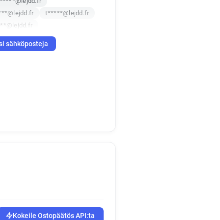
*****@lejdd.fr
***@lejdd.fr
t*****@lejdd.fr
**@lejdd.fr
si sähköposteja
Kokeile Ostopäätös API:ta