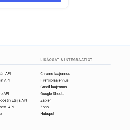
LISÄOSAT & INTEGRAATIOT
jän API
Chrome-laajennus
in API
Firefox-laajennus
Gmail-laajennus
o API
Google Sheets
postin Etsijä API
Zapier
osti API
Zoho
o
Hubspot