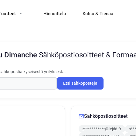
Tuotteet
Hinnoittelu
Kutsu & Tienaa
Du Dimanche
Sähköpostiosoitteet & Formaa
sähköpostia kyseisestä yrityksestä.
Etsi sähköposteja
Sähköpostiosoitteet
z***********@lejdd.fr
n**