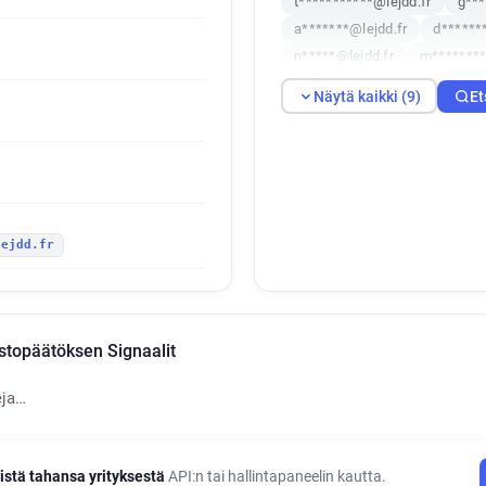
t***********@lejdd.fr
g***
a*******@lejdd.fr
d******
n*****@lejdd.fr
m********
Näytä kaikki (9)
Et
lejdd.fr
topäätöksen Signaalit
eja…
istä tahansa yrityksestä
API:n tai hallintapaneelin kautta.