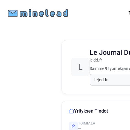
Le Journal 
lejdd.fr
L
Saimme
9
työntekijän 
Yrityksen Tiedot
TOIMIALA
—