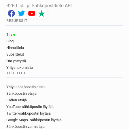
B2B Liidi- ja Sähköpostitieto API
RESURSSIT
Tila
Blogi
Hinnoittelu
Suosittelut
Ota yhteyttä
Yrityshakemisto
TUOTTEET
Yrityssähköpostin etsijä
Sähköpostin etsijä
Liidien etsijä
YouTube-sähköpostin löytäjä
Twitter-sähköpostin löytäjä
Google Maps -sähköpostin löytäjä
Sähköpostin varmistaja