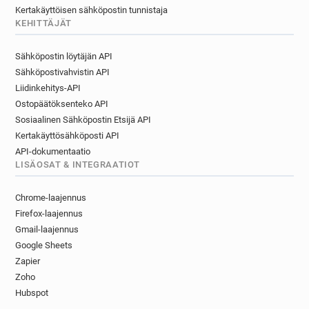
Kertakäyttöisen sähköpostin tunnistaja
KEHITTÄJÄT
Sähköpostin löytäjän API
Sähköpostivahvistin API
Liidinkehitys-API
Ostopäätöksenteko API
Sosiaalinen Sähköpostin Etsijä API
Kertakäyttösähköposti API
API-dokumentaatio
LISÄOSAT & INTEGRAATIOT
Chrome-laajennus
Firefox-laajennus
Gmail-laajennus
Google Sheets
Zapier
Zoho
Hubspot