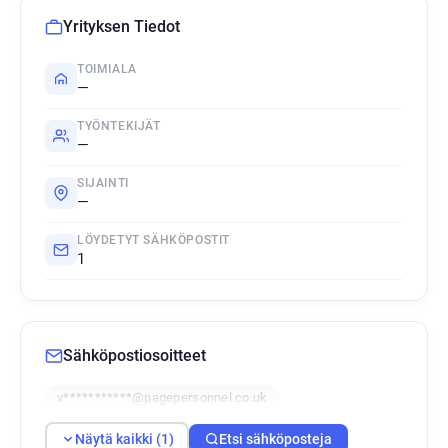
Yrityksen Tiedot
TOIMIALA
—
TYÖNTEKIJÄT
—
SIJAINTI
—
LÖYDETYT SÄHKÖPOSTIT
1
Sähköpostiosoitteet
v***********@pagepersonnel.co.uk
Näytä kaikki (1)
Etsi sähköposteja