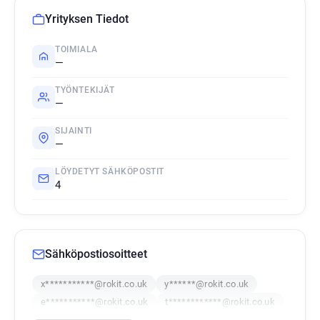
Yrityksen Tiedot
TOIMIALA
—
TYÖNTEKIJÄT
—
SIJAINTI
—
LÖYDETYT SÄHKÖPOSTIT
4
Sähköpostiosoitteet
x***********@rokit.co.uk
y******@rokit.co.uk
e***********@rokit.co.uk
t************@rokit.co.uk