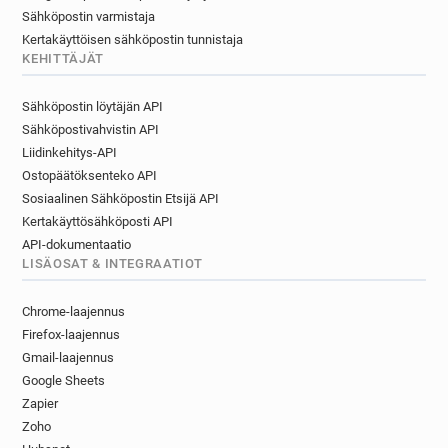
Sähköpostin varmistaja
Kertakäyttöisen sähköpostin tunnistaja
KEHITTÄJÄT
Sähköpostin löytäjän API
Sähköpostivahvistin API
Liidinkehitys-API
Ostopäätöksenteko API
Sosiaalinen Sähköpostin Etsijä API
Kertakäyttösähköposti API
API-dokumentaatio
LISÄOSAT & INTEGRAATIOT
Chrome-laajennus
Firefox-laajennus
Gmail-laajennus
Google Sheets
Zapier
Zoho