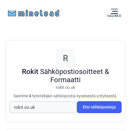
VALIKKO
R
Rokit
Sähköpostiosoitteet &
Formaatti
rokit.co.uk
Saimme
4
työntekijän sähköpostia kyseisestä yrityksestä.
Etsi sähköposteja