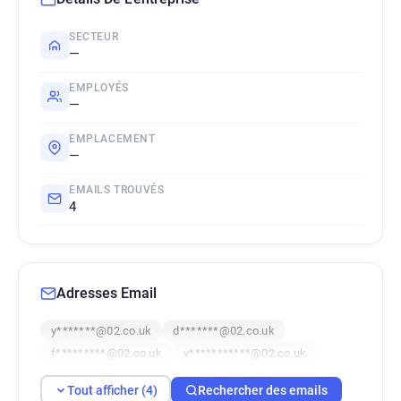
SECTEUR
—
EMPLOYÉS
—
EMPLACEMENT
—
EMAILS TROUVÉS
4
Adresses Email
y*******@02.co.uk
d*******@02.co.uk
f*********@02.co.uk
v***********@02.co.uk
Tout afficher (4)
Rechercher des emails