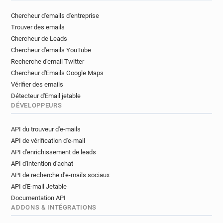
c*******@ahdb.org.uk
g********@ahdb.org.uk
Chercheur d'emails d'entreprise
j******@ahdb.org.uk
j*****@ahdb.org.uk
Trouver des emails
f*********@ahdb.org.uk
z**********@ahdb.org.uk
Chercheur de Leads
o************@ahdb.org.uk
t*********@ahdb.org.uk
Chercheur d'emails YouTube
Recherche d'email Twitter
Chercheur d'Emails Google Maps
Vérifier des emails
Détecteur d'Email jetable
DÉVELOPPEURS
API du trouveur d'e-mails
API de vérification d'e-mail
API d'enrichissement de leads
API d'intention d'achat
API de recherche d'e-mails sociaux
API d'E-mail Jetable
Documentation API
ADDONS & INTÉGRATIONS