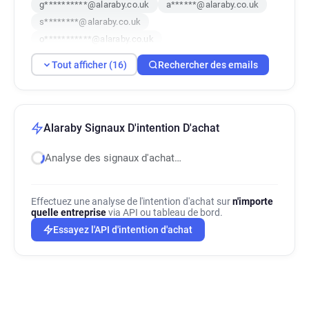
g**********@alaraby.co.uk
a******@alaraby.co.uk
s********@alaraby.co.uk
o***********@alaraby.co.uk
e**********@alaraby.co.uk
Tout afficher (16)
Rechercher des emails
i**********@alaraby.co.uk
y************@alaraby.co.uk
b**********@alaraby.co.uk
r******@alaraby.co.uk
e********@alaraby.co.uk
Alaraby Signaux D'intention D'achat
q***********@alaraby.co.uk
d*****@alaraby.co.uk
Analyse des signaux d'achat…
w*****@alaraby.co.uk
k*********@alaraby.co.uk
l******@alaraby.co.uk
Effectuez une analyse de l'intention d'achat sur
n'importe
quelle entreprise
via API ou tableau de bord.
Essayez l'API d'intention d'achat