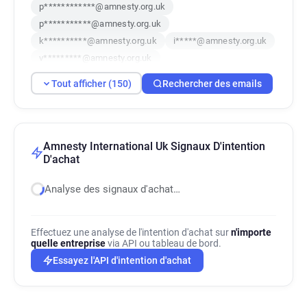
p************@amnesty.org.uk
p***********@amnesty.org.uk
k**********@amnesty.org.uk
i*****@amnesty.org.uk
v*********@amnesty.org.uk
e***********@amnesty.org.uk
Tout afficher (150)
Rechercher des emails
z************@amnesty.org.uk
i******@amnesty.org.uk
t*****@amnesty.org.uk
i*****@amnesty.org.uk
x*********@amnesty.org.uk
z*********@amnesty.org.uk
Amnesty International Uk Signaux D'intention
D'achat
b************@amnesty.org.uk
n********@amnesty.org.uk
t*****@amnesty.org.uk
Analyse des signaux d'achat…
z*******@amnesty.org.uk
y********@amnesty.org.uk
k*****@amnesty.org.uk
q*******@amnesty.org.uk
Effectuez une analyse de l'intention d'achat sur
n'importe
quelle entreprise
via API ou tableau de bord.
o**********@amnesty.org.uk
Essayez l'API d'intention d'achat
d**********@amnesty.org.uk
s******@amnesty.org.uk
m************@amnesty.org.uk