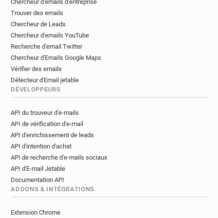
Chercheur d'emails d'entreprise
d**********@amnesty.org.uk
Trouver des emails
h**********@amnesty.org.uk
Chercheur de Leads
b***********@amnesty.org.uk
Chercheur d'emails YouTube
b*******@amnesty.org.uk
m*****@amnesty.org.uk
Recherche d'email Twitter
x************@amnesty.org.uk
Chercheur d'Emails Google Maps
f*****@amnesty.org.uk
g******@amnesty.org.uk
Vérifier des emails
a**********@amnesty.org.uk
Détecteur d'Email jetable
DÉVELOPPEURS
a***********@amnesty.org.uk
t************@amnesty.org.uk
API du trouveur d'e-mails
o*********@amnesty.org.uk
API de vérification d'e-mail
w***********@amnesty.org.uk
API d'enrichissement de leads
j***********@amnesty.org.uk
API d'intention d'achat
g*********@amnesty.org.uk
API de recherche d'e-mails sociaux
b********@amnesty.org.uk
API d'E-mail Jetable
m*********@amnesty.org.uk
Documentation API
m*****@amnesty.org.uk
ADDONS & INTÉGRATIONS
e***********@amnesty.org.uk
Extension Chrome
w******@amnesty.org.uk
m*******@amnesty.org.uk