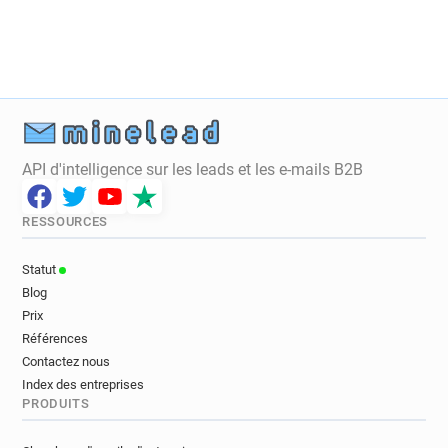
t************@amnesty.org.uk
z*********@amnesty.org.uk
d************@amnesty.org.uk
u******@amnesty.org.uk
o***********@amnesty.org.uk
f***********@amnesty.org.uk
m******@amnesty.org.uk
API d'intelligence sur les leads et les e-mails B2B
r***********@amnesty.org.uk
f*****@amnesty.org.uk
RESSOURCES
v************@amnesty.org.uk
z*******@amnesty.org.uk
Statut
n*********@amnesty.org.uk
Blog
b**********@amnesty.org.uk
Prix
k******@amnesty.org.uk
Références
r************@amnesty.org.uk
Contactez nous
Index des entreprises
f********@amnesty.org.uk
PRODUITS
v***********@amnesty.org.uk
k**********@amnesty.org.uk