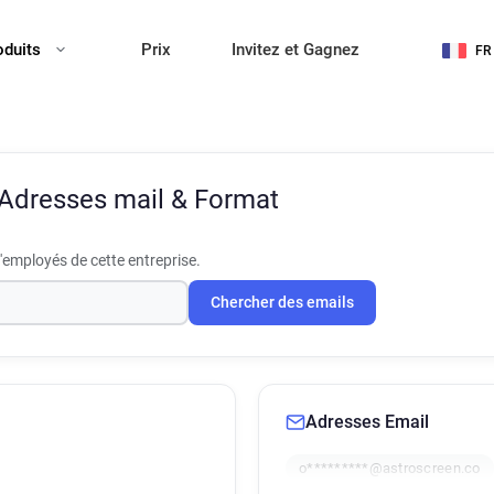
oduits
Prix
Invitez et Gagnez
FR
Adresses mail & Format
'employés de cette entreprise.
Chercher des emails
Adresses Email
o*********@astroscreen.co