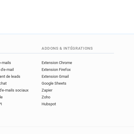
ADDONS & INTÉGRATIONS
e-mails
Extension Chrome
 d'e-mail
Extension Firefox
ent de leads
Extension Gmail
achat
Google Sheets
d'e-mails sociaux
Zapier
le
Zoho
PI
Hubspot