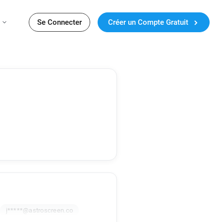
Se Connecter
Créer un Compte Gratuit
j*****@astroscreen.co