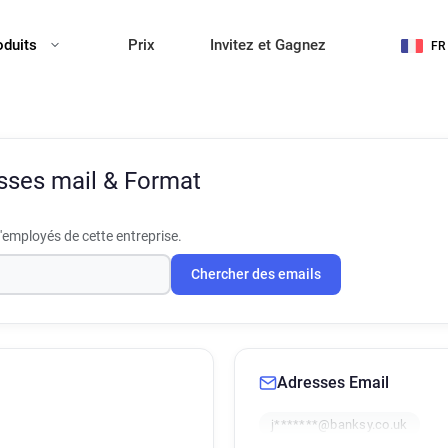
oduits
Prix
Invitez et Gagnez
FR
sses mail & Format
'employés de cette entreprise.
Chercher des emails
Adresses Email
j*******@banksy.co.uk