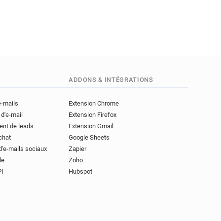
ADDONS & INTÉGRATIONS
e-mails
Extension Chrome
 d'e-mail
Extension Firefox
ent de leads
Extension Gmail
achat
Google Sheets
d'e-mails sociaux
Zapier
le
Zoho
PI
Hubspot