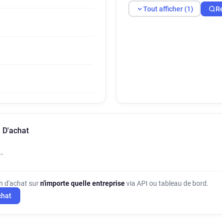
Tout afficher (1)
R
 D'achat
…
on d'achat sur
n'importe quelle entreprise
via API ou tableau de bord.
chat