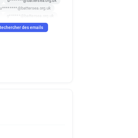
k
u*******@battersea.org.uk
u********@battersea.org.uk
g******@battersea.org.uk
Rechercher des emails
uk
k*****@battersea.org.uk
k
u*****@battersea.org.uk
i************@battersea.org.uk
v************@battersea.org.uk
e*********@battersea.org.uk
u*******@battersea.org.uk
a********@battersea.org.uk