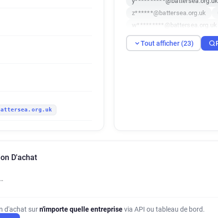
y**********@battersea.org.u
z******@battersea.org.uk
w*********@battersea.org.uk
p********@battersea.org.uk
Tout afficher (23)
t************@battersea.org.
w**********@battersea.org.u
k*****@battersea.org.uk
k******@battersea.org.uk
h********@battersea.org.uk
battersea.org.uk
c*****@battersea.org.uk
z********@battersea.org.uk
b*****@battersea.org.uk
ion D'achat
…
on d'achat sur
n'importe quelle entreprise
via API ou tableau de bord.