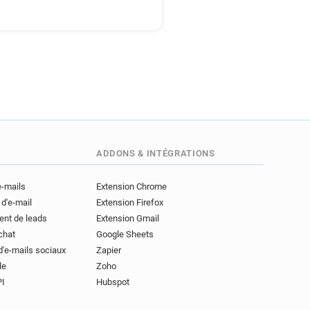
ADDONS & INTÉGRATIONS
e-mails
Extension Chrome
 d'e-mail
Extension Firefox
ent de leads
Extension Gmail
achat
Google Sheets
d'e-mails sociaux
Zapier
le
Zoho
PI
Hubspot