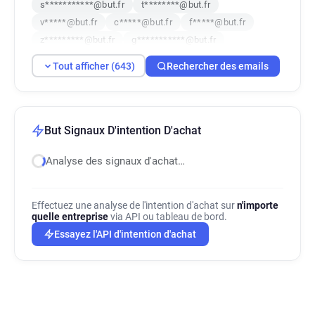
s***********@but.fr
t********@but.fr
v*****@but.fr
c*****@but.fr
f*****@but.fr
z*********@but.fr
g***********@but.fr
f*******@but.fr
p************@but.fr
Tout afficher (643)
Rechercher des emails
u*********@but.fr
y******@but.fr
j******@but.fr
o************@but.fr
y*********@but.fr
g************@but.fr
c******@but.fr
a**********@but.fr
b************@but.fr
But Signaux D'intention D'achat
w***********@but.fr
j************@but.fr
Analyse des signaux d'achat…
f*******@but.fr
v**********@but.fr
d**********@but.fr
s************@but.fr
z**********@but.fr
y**********@but.fr
Effectuez une analyse de l'intention d'achat sur
n'importe
b*****@but.fr
d*****@but.fr
quelle entreprise
via API ou tableau de bord.
i************@but.fr
f******@but.fr
Essayez l'API d'intention d'achat
e******@but.fr
z************@but.fr
p**********@but.fr
h*********@but.fr
k***********@but.fr
y***********@but.fr
l************@but.fr
k*******@but.fr