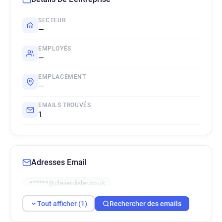
SECTEUR
—
EMPLOYÉS
—
EMPLACEMENT
—
EMAILS TROUVÉS
1
Adresses Email
i******@cleverdialer.co.uk
Tout afficher (1)
Rechercher des emails