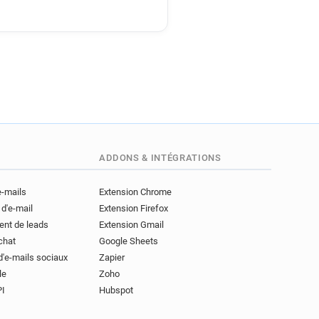
ADDONS & INTÉGRATIONS
e-mails
Extension Chrome
 d'e-mail
Extension Firefox
ent de leads
Extension Gmail
achat
Google Sheets
d'e-mails sociaux
Zapier
le
Zoho
PI
Hubspot