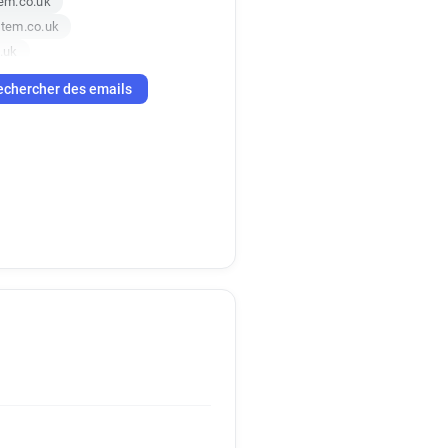
em.co.uk
tem.co.uk
.uk
tem.co.uk
echercher des emails
co.uk