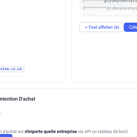
f**********@cyberpowersyst
d***********@cyberpowersys
l*****@cyberpowersystem.co
i***********@cyberpowersys
Tout afficher (6)
R
b******@cyberpowersystem.
ystem.co.uk
ntention D'achat
…
on d'achat sur
n'importe quelle entreprise
via API ou tableau de bord.