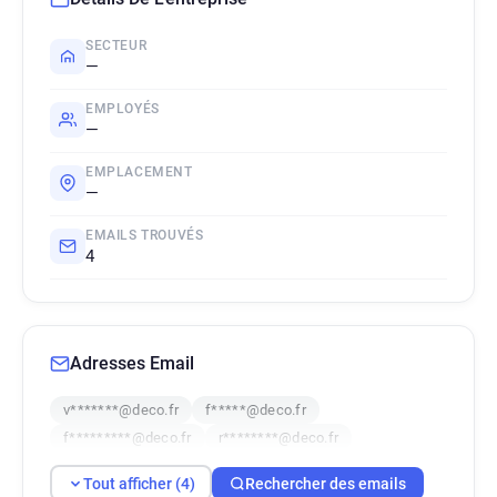
SECTEUR
—
EMPLOYÉS
—
EMPLACEMENT
—
EMAILS TROUVÉS
4
Adresses Email
v*******@deco.fr
f*****@deco.fr
f*********@deco.fr
r********@deco.fr
Tout afficher (4)
Rechercher des emails