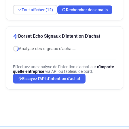
h********@dorsetecho.co.uk
Tout afficher (12)
Rechercher des emails
e******@dorsetecho.co.uk
a*******@dorsetecho.co.uk
w*****@dorsetecho.co.uk
d******@dorsetecho.co.uk
Dorset Echo Signaux D'intention D'achat
d********@dorsetecho.co.uk
Analyse des signaux d'achat…
n******@dorsetecho.co.uk
l**********@dorsetecho.co.uk
Effectuez une analyse de l'intention d'achat sur
n'importe
quelle entreprise
via API ou tableau de bord.
Essayez l'API d'intention d'achat