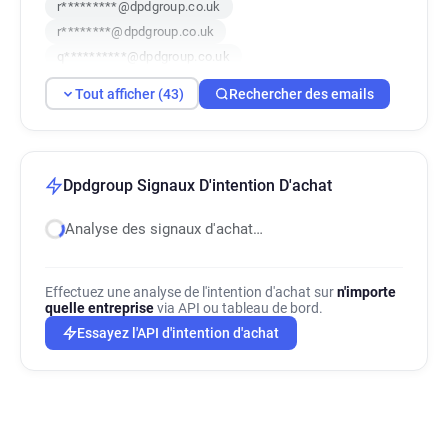
r*********@dpdgroup.co.uk
r********@dpdgroup.co.uk
q**********@dpdgroup.co.uk
d*******@dpdgroup.co.uk
o*******@dpdgroup.co.uk
Tout afficher (43)
Rechercher des emails
v******@dpdgroup.co.uk
j*********@dpdgroup.co.uk
a*********@dpdgroup.co.uk
a************@dpdgroup.co.uk
f*****@dpdgroup.co.uk
Dpdgroup Signaux D'intention D'achat
m**********@dpdgroup.co.uk
Analyse des signaux d'achat…
d******@dpdgroup.co.uk
c*********@dpdgroup.co.uk
l******@dpdgroup.co.uk
Effectuez une analyse de l'intention d'achat sur
n'importe
g*********@dpdgroup.co.uk
quelle entreprise
via API ou tableau de bord.
m**********@dpdgroup.co.uk
Essayez l'API d'intention d'achat
j*****@dpdgroup.co.uk
i*********@dpdgroup.co.uk
z*********@dpdgroup.co.uk
l*******@dpdgroup.co.uk
c*****@dpdgroup.co.uk
v*******@dpdgroup.co.uk