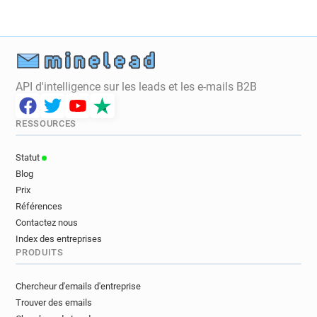
v***********@dpdgroup.co.uk
l******@dpdgroup.co.uk
e*****@dpdgroup.co.uk
n************@dpdgroup.co.uk
t******@dpdgroup.co.uk
j*****@dpdgroup.co.uk
d*******@dpdgroup.co.uk
API d'intelligence sur les leads et les e-mails B2B
d*********@dpdgroup.co.uk
y*****@dpdgroup.co.uk
y************@dpdgroup.co.uk
RESSOURCES
y***********@dpdgroup.co.uk
o***********@dpdgroup.co.uk
Statut
s*********@dpdgroup.co.uk
Blog
x***********@dpdgroup.co.uk
Prix
y******@dpdgroup.co.uk
z*****@dpdgroup.co.uk
Références
q*********@dpdgroup.co.uk
d*****@dpdgroup.co.uk
Contactez nous
u*****@dpdgroup.co.uk
Index des entreprises
PRODUITS
Chercheur d'emails d'entreprise
Trouver des emails