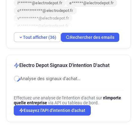
i*******@electrodepot.fr
e******@electrodepot.fr
c************@electrodepot.fr
v**********@electrodepot.fr
r**********@electrodepot.fr
a**********@electrodepot.fr
Tout afficher (36)
Rechercher des emails
z**********@electrodepot.fr
b*****@electrodepot.fr
d***********@electrodepot.fr
s*****@electrodepot.fr
v********@electrodepot.fr
w*********@electrodepot.fr
Electro Depot Signaux D'intention D'achat
i************@electrodepot.fr
Analyse des signaux d'achat…
s***********@electrodepot.fr
b******@electrodepot.fr
o********@electrodepot.fr
d******@electrodepot.fr
Effectuez une analyse de l'intention d'achat sur
n'importe
f************@electrodepot.fr
quelle entreprise
via API ou tableau de bord.
h*******@electrodepot.fr
i*******@electrodepot.fr
Essayez l'API d'intention d'achat
x******@electrodepot.fr
n*********@electrodepot.fr
i**********@electrodepot.fr
w************@electrodepot.fr