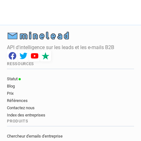
n*****@electrodepot.fr
h*********@electrodepot.fr
p***********@electrodepot.fr
j*********@electrodepot.fr
k*********@electrodepot.fr
v***********@electrodepot.fr
n********@electrodepot.fr
t*****@electrodepot.fr
API d'intelligence sur les leads et les e-mails B2B
x********@electrodepot.fr
z******@electrodepot.fr
f***********@electrodepot.fr
RESSOURCES
x*****@electrodepot.fr
Statut
Blog
Prix
Références
Contactez nous
Index des entreprises
PRODUITS
Chercheur d'emails d'entreprise