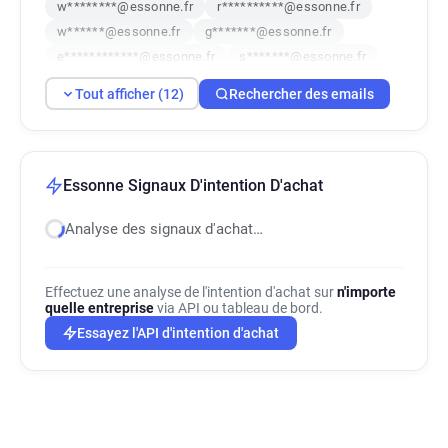
w********@essonne.fr
r**********@essonne.fr
w******@essonne.fr
g*******@essonne.fr
e************@essonne.fr
s*******@essonne.fr
x*******@essonne.fr
l************@essonne.fr
Tout afficher (12)
Rechercher des emails
h*****@essonne.fr
r******@essonne.fr
Essonne Signaux D'intention D'achat
Analyse des signaux d'achat…
Effectuez une analyse de l'intention d'achat sur
n'importe
quelle entreprise
via API ou tableau de bord.
Essayez l'API d'intention d'achat