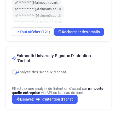
o*********@falmouth.ac.uk
a***********@falmouth.ac.uk
n***********@falmouth.ac.uk
s************@falmouth.ac.uk
j*****@falmouth.ac.uk
Tout afficher (121)
Rechercher des emails
m***********@falmouth.ac.uk
k********@falmouth.ac.uk
e*******@falmouth.ac.uk
s*******@falmouth.ac.uk
q*********@falmouth.ac.uk
Falmouth University Signaux D'intention
D'achat
g**********@falmouth.ac.uk
f*****@falmouth.ac.uk
e*****@falmouth.ac.uk
a*******@falmouth.ac.uk
Analyse des signaux d'achat…
n************@falmouth.ac.uk
t******@falmouth.ac.uk
i*********@falmouth.ac.uk
b*****@falmouth.ac.uk
x*******@falmouth.ac.uk
Effectuez une analyse de l'intention d'achat sur
n'importe
quelle entreprise
via API ou tableau de bord.
g**********@falmouth.ac.uk
Essayez l'API d'intention d'achat
n*******@falmouth.ac.uk
k**********@falmouth.ac.uk
m**********@falmouth.ac.uk