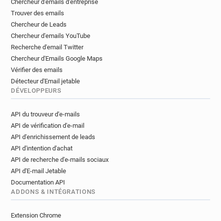
Chercheur d'emails d'entreprise
v**********@falmouth.ac.uk
Trouver des emails
i*******@falmouth.ac.uk
u******@falmouth.ac.uk
Chercheur de Leads
l***********@falmouth.ac.uk
Chercheur d'emails YouTube
c*****@falmouth.ac.uk
a*******@falmouth.ac.uk
Recherche d'email Twitter
g***********@falmouth.ac.uk
Chercheur d'Emails Google Maps
c*****@falmouth.ac.uk
Vérifier des emails
h***********@falmouth.ac.uk
Détecteur d'Email jetable
DÉVELOPPEURS
l**********@falmouth.ac.uk
f***********@falmouth.ac.uk
API du trouveur d'e-mails
j**********@falmouth.ac.uk
API de vérification d'e-mail
w*********@falmouth.ac.uk
API d'enrichissement de leads
i*******@falmouth.ac.uk
p******@falmouth.ac.uk
API d'intention d'achat
x************@falmouth.ac.uk
API de recherche d'e-mails sociaux
n*********@falmouth.ac.uk
API d'E-mail Jetable
s******@falmouth.ac.uk
j*****@falmouth.ac.uk
Documentation API
m*******@falmouth.ac.uk
ADDONS & INTÉGRATIONS
c***********@falmouth.ac.uk
Extension Chrome
i************@falmouth.ac.uk