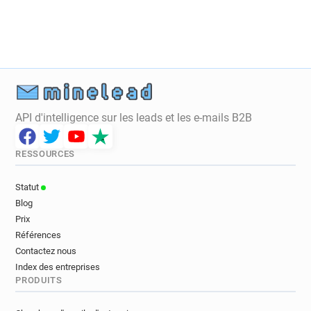
q***********@falmouth.ac.uk
w************@falmouth.ac.uk
e**********@falmouth.ac.uk
d**********@falmouth.ac.uk
x***********@falmouth.ac.uk
t**********@falmouth.ac.uk
n**********@falmouth.ac.uk
API d'intelligence sur les leads et les e-mails B2B
b************@falmouth.ac.uk
j***********@falmouth.ac.uk
RESSOURCES
o********@falmouth.ac.uk
o******@falmouth.ac.uk
s*****@falmouth.ac.uk
Statut
t************@falmouth.ac.uk
Blog
n*********@falmouth.ac.uk
Prix
p******@falmouth.ac.uk
h*******@falmouth.ac.uk
Références
j************@falmouth.ac.uk
Contactez nous
Index des entreprises
r*****@falmouth.ac.uk
h********@falmouth.ac.uk
PRODUITS
b*********@falmouth.ac.uk
u**********@falmouth.ac.uk