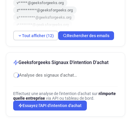
v*****@geeksforgeeks.org
z**********@geeksforgeeks.org
s*********@geeksforgeeks.org
r********@geeksforgeeks.org
y******@geeksforgeeks.org
Tout afficher (12)
Rechercher des emails
u********@geeksforgeeks.org
b************@geeksforgeeks.org
x*********@geeksforgeeks.org
l************@geeksforgeeks.org
Geeksforgeeks Signaux D'intention D'achat
i********@geeksforgeeks.org
Analyse des signaux d'achat…
a********@geeksforgeeks.org
p***********@geeksforgeeks.org
Effectuez une analyse de l'intention d'achat sur
n'importe
quelle entreprise
via API ou tableau de bord.
Essayez l'API d'intention d'achat