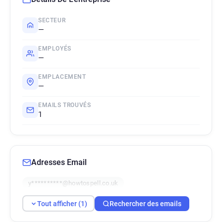
SECTEUR
—
EMPLOYÉS
—
EMPLACEMENT
—
EMAILS TROUVÉS
1
Adresses Email
y**********@howtospell.co.uk
Tout afficher (1)
Rechercher des emails