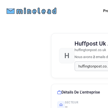
Pr
Huffpost Uk
huffingtonpost.co.uk
H
Nous avons
2
emails d
Détails De L'entreprise
SECTEUR
—