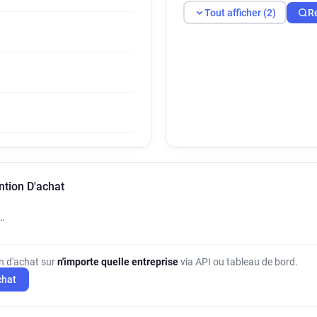
Tout afficher (2)
R
ntion D'achat
…
on d'achat sur
n'importe quelle entreprise
via API ou tableau de bord.
chat