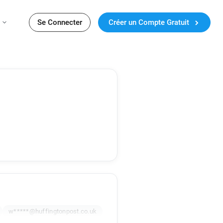
Se Connecter
Créer un Compte Gratuit
w*****@huffingtonpost.co.uk