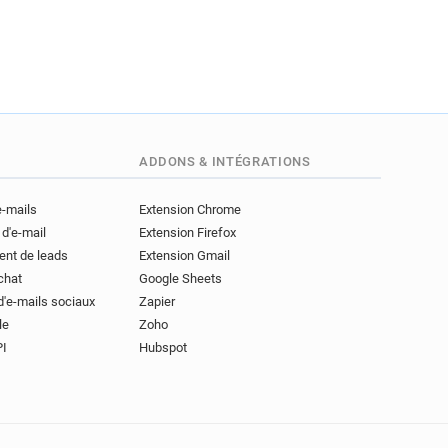
ADDONS & INTÉGRATIONS
e-mails
Extension Chrome
 d'e-mail
Extension Firefox
ent de leads
Extension Gmail
achat
Google Sheets
d'e-mails sociaux
Zapier
le
Zoho
PI
Hubspot