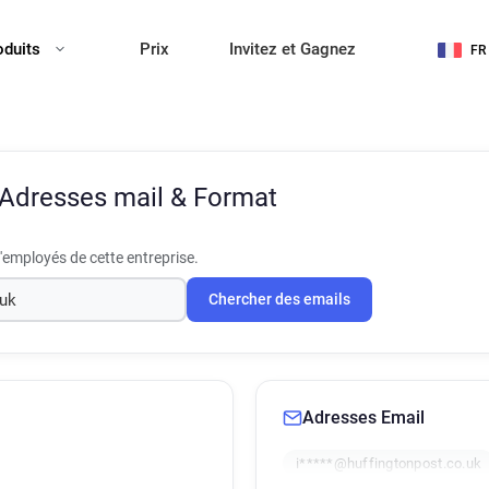
oduits
Prix
Invitez et Gagnez
FR
Adresses mail & Format
'employés de cette entreprise.
Chercher des emails
Adresses Email
i*****@huffingtonpost.co.uk