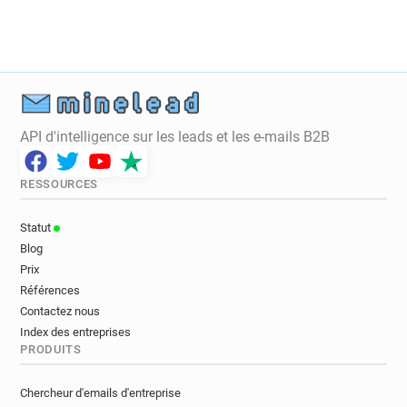
u***********@hull.ac.uk
b**********@hull.ac.uk
t*******@hull.ac.uk
z************@hull.ac.uk
m*******@hull.ac.uk
g**********@hull.ac.uk
j**********@hull.ac.uk
f*******@hull.ac.uk
l******@hull.ac.uk
t************@hull.ac.uk
f************@hull.ac.uk
z**********@hull.ac.uk
API d'intelligence sur les leads et les e-mails B2B
n*****@hull.ac.uk
w*********@hull.ac.uk
h******@hull.ac.uk
a***********@hull.ac.uk
RESSOURCES
p*****@hull.ac.uk
m**********@hull.ac.uk
m*********@hull.ac.uk
b********@hull.ac.uk
Statut
d*******@hull.ac.uk
y*******@hull.ac.uk
Blog
w*******@hull.ac.uk
h*******@hull.ac.uk
Prix
x********@hull.ac.uk
q*******@hull.ac.uk
Références
q***********@hull.ac.uk
r************@hull.ac.uk
Contactez nous
j**********@hull.ac.uk
c***********@hull.ac.uk
Index des entreprises
PRODUITS
c*********@hull.ac.uk
x***********@hull.ac.uk
p***********@hull.ac.uk
o*****@hull.ac.uk
Chercheur d'emails d'entreprise
j********@hull.ac.uk
o*****@hull.ac.uk