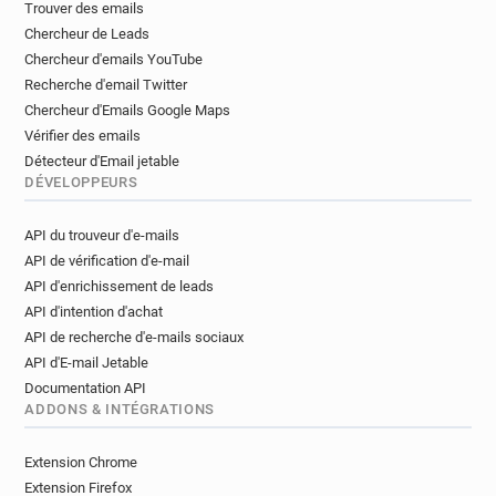
Trouver des emails
g******@hull.ac.uk
z*********@hull.ac.uk
Chercheur de Leads
y************@hull.ac.uk
d**********@hull.ac.uk
Chercheur d'emails YouTube
q*********@hull.ac.uk
b*********@hull.ac.uk
Recherche d'email Twitter
l*********@hull.ac.uk
w******@hull.ac.uk
Chercheur d'Emails Google Maps
s*******@hull.ac.uk
t******@hull.ac.uk
Vérifier des emails
m******@hull.ac.uk
m***********@hull.ac.uk
Détecteur d'Email jetable
s*********@hull.ac.uk
w*****@hull.ac.uk
DÉVELOPPEURS
g*********@hull.ac.uk
d******@hull.ac.uk
API du trouveur d'e-mails
b**********@hull.ac.uk
x*********@hull.ac.uk
API de vérification d'e-mail
w***********@hull.ac.uk
u******@hull.ac.uk
API d'enrichissement de leads
p******@hull.ac.uk
h***********@hull.ac.uk
API d'intention d'achat
c*********@hull.ac.uk
l***********@hull.ac.uk
API de recherche d'e-mails sociaux
x*******@hull.ac.uk
r***********@hull.ac.uk
API d'E-mail Jetable
w********@hull.ac.uk
s*********@hull.ac.uk
Documentation API
g*********@hull.ac.uk
h**********@hull.ac.uk
ADDONS & INTÉGRATIONS
r*********@hull.ac.uk
e*******@hull.ac.uk
q*******@hull.ac.uk
z*********@hull.ac.uk
Extension Chrome
f**********@hull.ac.uk
z*********@hull.ac.uk
Extension Firefox