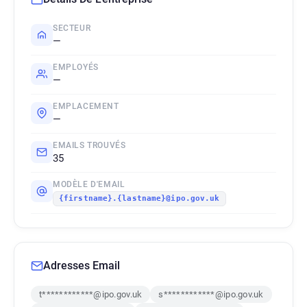
SECTEUR
—
EMPLOYÉS
—
EMPLACEMENT
—
EMAILS TROUVÉS
35
MODÈLE D'EMAIL
{firstname}.{lastname}@ipo.gov.uk
Adresses Email
t************@ipo.gov.uk
s************@ipo.gov.uk