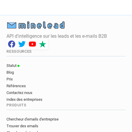
e********@iwoca.co.uk
h*****@iwoca.co.uk
u************@iwoca.co.uk
o*********@iwoca.co.uk
e************@iwoca.co.uk
a*******@iwoca.co.uk
v*********@iwoca.co.uk
g**********@iwoca.co.uk
API d'intelligence sur les leads et les e-mails B2B
l************@iwoca.co.uk
d*********@iwoca.co.uk
v******@iwoca.co.uk
d********@iwoca.co.uk
RESSOURCES
g******@iwoca.co.uk
j**********@iwoca.co.uk
x***********@iwoca.co.uk
q*********@iwoca.co.uk
Statut
Blog
Prix
Références
Contactez nous
Index des entreprises
PRODUITS
Chercheur d'emails d'entreprise
Trouver des emails