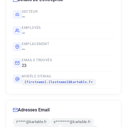
SECTEUR
—
EMPLOYÉS
—
EMPLACEMENT
—
EMAILS TROUVÉS
23
MODÈLE D'EMAIL
{firstname}.{lastname}@kartable.fr
Adresses Email
i*****@kartable.fr
s********@kartable.fr