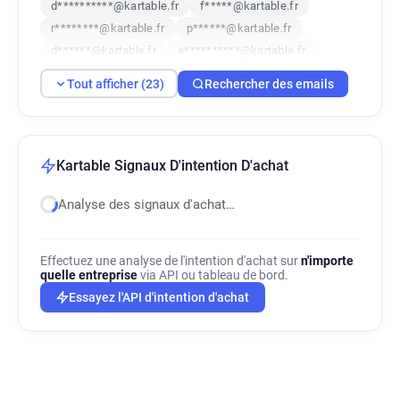
d**********@kartable.fr
f*****@kartable.fr
r********@kartable.fr
p******@kartable.fr
d******@kartable.fr
a**********@kartable.fr
p******@kartable.fr
d************@kartable.fr
Tout afficher (23)
Rechercher des emails
j********@kartable.fr
v********@kartable.fr
w********@kartable.fr
b******@kartable.fr
r**********@kartable.fr
h**********@kartable.fr
k********@kartable.fr
v*******@kartable.fr
Kartable Signaux D'intention D'achat
i***********@kartable.fr
e*********@kartable.fr
Analyse des signaux d'achat…
l***********@kartable.fr
m************@kartable.fr
e***********@kartable.fr
Effectuez une analyse de l'intention d'achat sur
n'importe
quelle entreprise
via API ou tableau de bord.
Essayez l'API d'intention d'achat