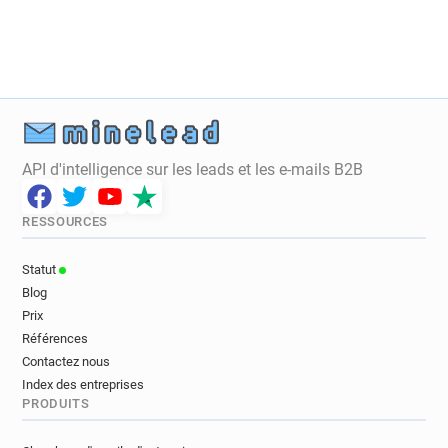
e******@lancashire.gov.uk
m************@lancashire.gov.uk
v*******@lancashire.gov.uk
m************@lancashire.gov.uk
z********@lancashire.gov.uk
w******@lancashire.gov.uk
w************@lancashire.gov.uk
API d'intelligence sur les leads et les e-mails B2B
k*********@lancashire.gov.uk
x************@lancashire.gov.uk
RESSOURCES
p*******@lancashire.gov.uk
b********@lancashire.gov.uk
Statut
n******@lancashire.gov.uk
Blog
z**********@lancashire.gov.uk
Prix
k*****@lancashire.gov.uk
Références
h***********@lancashire.gov.uk
Contactez nous
Index des entreprises
x************@lancashire.gov.uk
PRODUITS
u**********@lancashire.gov.uk
l********@lancashire.gov.uk