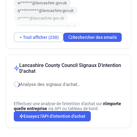
w******@lancashire.gov.uk
q**********@lancashire.gov.uk
o*****@lancashire.gov.uk
i************@lancashire.gov.uk
a**********@lancashire.gov.uk
Tout afficher (230)
Rechercher des emails
o*******@lancashire.gov.uk
n*********@lancashire.gov.uk
f******@lancashire.gov.uk
t*******@lancashire.gov.uk
Lancashire County Council Signaux D'intention
D'achat
f**********@lancashire.gov.uk
e*********@lancashire.gov.uk
Analyse des signaux d'achat…
n************@lancashire.gov.uk
p***********@lancashire.gov.uk
g***********@lancashire.gov.uk
Effectuez une analyse de l'intention d'achat sur
n'importe
quelle entreprise
via API ou tableau de bord.
s*****@lancashire.gov.uk
Essayez l'API d'intention d'achat
q******@lancashire.gov.uk
d********@lancashire.gov.uk
k*********@lancashire.gov.uk