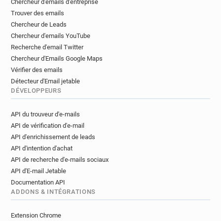
Chercheur d'emails d'entreprise
p******@lancashire.gov.uk
Trouver des emails
l*******@lancashire.gov.uk
Chercheur de Leads
u********@lancashire.gov.uk
Chercheur d'emails YouTube
t*********@lancashire.gov.uk
Recherche d'email Twitter
h*********@lancashire.gov.uk
Chercheur d'Emails Google Maps
i************@lancashire.gov.uk
Vérifier des emails
e*****@lancashire.gov.uk
Détecteur d'Email jetable
DÉVELOPPEURS
d***********@lancashire.gov.uk
w**********@lancashire.gov.uk
API du trouveur d'e-mails
g*****@lancashire.gov.uk
API de vérification d'e-mail
t*********@lancashire.gov.uk
API d'enrichissement de leads
g*********@lancashire.gov.uk
API d'intention d'achat
m*********@lancashire.gov.uk
API de recherche d'e-mails sociaux
p*********@lancashire.gov.uk
API d'E-mail Jetable
s********@lancashire.gov.uk
Documentation API
x*****@lancashire.gov.uk
ADDONS & INTÉGRATIONS
v********@lancashire.gov.uk
Extension Chrome
f*******@lancashire.gov.uk