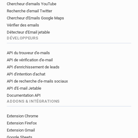
c******@manchester.ac.uk
Chercheur d'emails YouTube
w**********@manchester.ac.uk
Recherche d'email Twitter
h*********@manchester.ac.uk
Chercheur d'Emails Google Maps
k******@manchester.ac.uk
Vérifier des emails
s*********@manchester.ac.uk
Détecteur d'Email jetable
DÉVELOPPEURS
o*****@manchester.ac.uk
h***********@manchester.ac.uk
API du trouveur d'e-mails
y*******@manchester.ac.uk
API de vérification d'e-mail
i**********@manchester.ac.uk
API d'enrichissement de leads
l*****@manchester.ac.uk
API d'intention d'achat
f************@manchester.ac.uk
API de recherche d'e-mails sociaux
p************@manchester.ac.uk
API d'E-mail Jetable
t**********@manchester.ac.uk
Documentation API
a************@manchester.ac.uk
ADDONS & INTÉGRATIONS
v**********@manchester.ac.uk
Extension Chrome
o***********@manchester.ac.uk
Extension Firefox
n************@manchester.ac.uk
Extension Gmail
n***********@manchester.ac.uk
Google Sheets