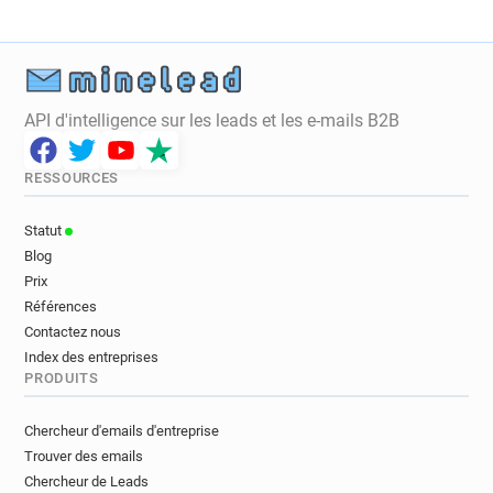
v**********@manchester.ac.uk
o************@manchester.ac.uk
n******@manchester.ac.uk
e******@manchester.ac.uk
a********@manchester.ac.uk
API d'intelligence sur les leads et les e-mails B2B
v********@manchester.ac.uk
r*********@manchester.ac.uk
RESSOURCES
e**********@manchester.ac.uk
r********@manchester.ac.uk
Statut
a*****@manchester.ac.uk
Blog
s**********@manchester.ac.uk
Prix
k******@manchester.ac.uk
Références
b*********@manchester.ac.uk
Contactez nous
Index des entreprises
p**********@manchester.ac.uk
PRODUITS
n******@manchester.ac.uk
d*******@manchester.ac.uk
Chercheur d'emails d'entreprise
g************@manchester.ac.uk
Trouver des emails
b*****@manchester.ac.uk
Chercheur de Leads