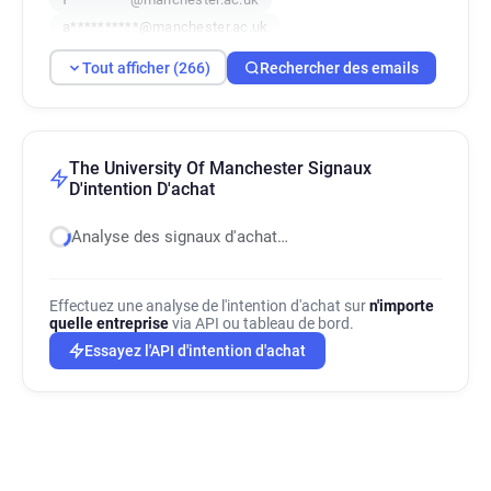
a**********@manchester.ac.uk
u*********@manchester.ac.uk
Tout afficher (266)
Rechercher des emails
z*******@manchester.ac.uk
z******@manchester.ac.uk
n*****@manchester.ac.uk
z*****@manchester.ac.uk
The University Of Manchester Signaux
D'intention D'achat
y********@manchester.ac.uk
i*********@manchester.ac.uk
Analyse des signaux d'achat…
a***********@manchester.ac.uk
i********@manchester.ac.uk
s*******@manchester.ac.uk
Effectuez une analyse de l'intention d'achat sur
n'importe
quelle entreprise
via API ou tableau de bord.
g**********@manchester.ac.uk
Essayez l'API d'intention d'achat
z***********@manchester.ac.uk
u***********@manchester.ac.uk
u********@manchester.ac.uk
q*********@manchester.ac.uk
z************@manchester.ac.uk