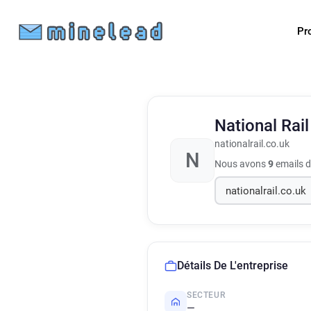
Pr
National Rai
nationalrail.co.uk
N
Nous avons
9
emails d
Détails De L'entreprise
SECTEUR
—