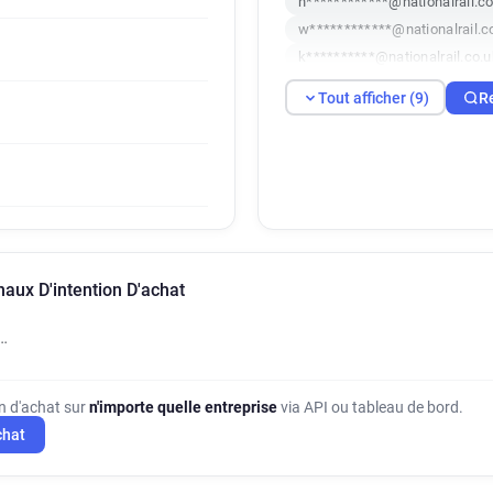
n************@nationalrail.c
w************@nationalrail.c
k**********@nationalrail.co.u
s********@nationalrail.co.uk
Tout afficher (9)
R
q******@nationalrail.co.uk
naux D'intention D'achat
…
on d'achat sur
n'importe quelle entreprise
via API ou tableau de bord.
chat