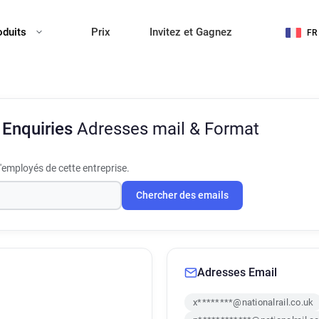
oduits
Prix
Invitez et Gagnez
FR
l Enquiries
Adresses mail & Format
'employés de cette entreprise.
Chercher des emails
Adresses Email
x********@nationalrail.co.uk