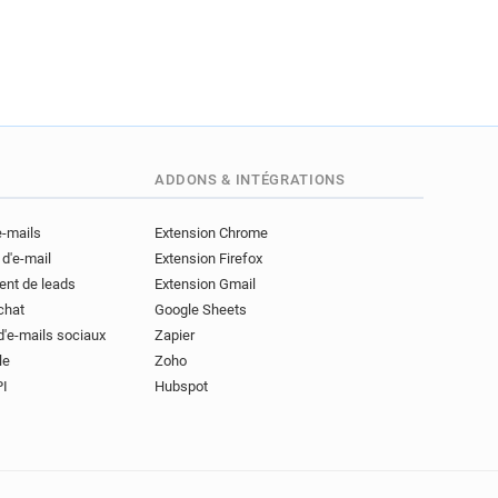
ADDONS & INTÉGRATIONS
e-mails
Extension Chrome
 d'e-mail
Extension Firefox
ent de leads
Extension Gmail
achat
Google Sheets
d'e-mails sociaux
Zapier
le
Zoho
PI
Hubspot