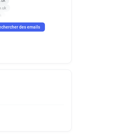
o.uk
o.uk
k
u******@nationalrail.co.uk
echercher des emails
p********@nationalrail.co.uk