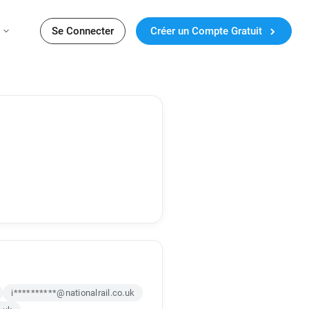
Se Connecter
Créer un Compte Gratuit
i**********@nationalrail.co.uk