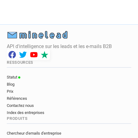
e***********@nationaltrust.org.uk
s************@nationaltrust.org.uk
m***********@nationaltrust.org.uk
g**********@nationaltrust.org.uk
h*********@nationaltrust.org.uk
r*********@nationaltrust.org.uk
API d'intelligence sur les leads et les e-mails B2B
r*********@nationaltrust.org.uk
g*****@nationaltrust.org.uk
RESSOURCES
n**********@nationaltrust.org.uk
m*****@nationaltrust.org.uk
Statut
m***********@nationaltrust.org.uk
Blog
p******@nationaltrust.org.uk
Prix
v************@nationaltrust.org.uk
Références
b********@nationaltrust.org.uk
Contactez nous
z************@nationaltrust.org.uk
Index des entreprises
PRODUITS
v***********@nationaltrust.org.uk
e***********@nationaltrust.org.uk
Chercheur d'emails d'entreprise
m**********@nationaltrust.org.uk