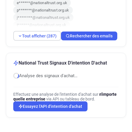
e******@nationaltrust.org.uk
p*******@nationaltrust.org.uk
j********@nationaltrust.org.uk
t******@nationaltrust.org.uk
s******@nationaltrust.org.uk
Tout afficher (287)
Rechercher des emails
u******@nationaltrust.org.uk
g********@nationaltrust.org.uk
o******@nationaltrust.org.uk
n**********@nationaltrust.org.uk
National Trust Signaux D'intention D'achat
i************@nationaltrust.org.uk
Analyse des signaux d'achat…
q*****@nationaltrust.org.uk
t**********@nationaltrust.org.uk
j*****@nationaltrust.org.uk
Effectuez une analyse de l'intention d'achat sur
n'importe
e**********@nationaltrust.org.uk
quelle entreprise
via API ou tableau de bord.
v********@nationaltrust.org.uk
Essayez l'API d'intention d'achat
y*******@nationaltrust.org.uk
a*********@nationaltrust.org.uk
r*****@nationaltrust.org.uk