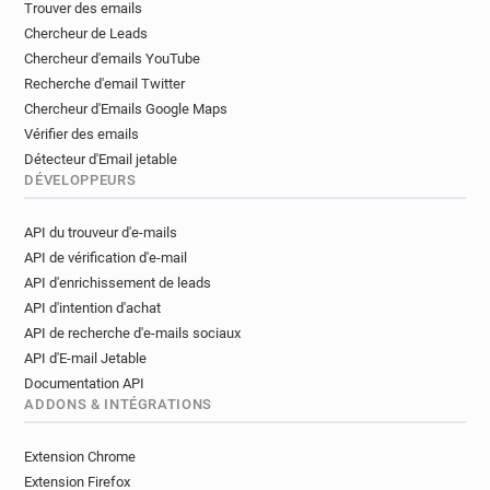
Trouver des emails
v*********@nationaltrust.org.uk
Chercheur de Leads
i***********@nationaltrust.org.uk
Chercheur d'emails YouTube
i******@nationaltrust.org.uk
Recherche d'email Twitter
s**********@nationaltrust.org.uk
Chercheur d'Emails Google Maps
z*******@nationaltrust.org.uk
Vérifier des emails
z*******@nationaltrust.org.uk
Détecteur d'Email jetable
c************@nationaltrust.org.uk
DÉVELOPPEURS
e*********@nationaltrust.org.uk
API du trouveur d'e-mails
b********@nationaltrust.org.uk
API de vérification d'e-mail
j*********@nationaltrust.org.uk
API d'enrichissement de leads
r***********@nationaltrust.org.uk
API d'intention d'achat
e*****@nationaltrust.org.uk
API de recherche d'e-mails sociaux
c***********@nationaltrust.org.uk
API d'E-mail Jetable
u***********@nationaltrust.org.uk
Documentation API
t*****@nationaltrust.org.uk
ADDONS & INTÉGRATIONS
m*******@nationaltrust.org.uk
p******@nationaltrust.org.uk
Extension Chrome
h*******@nationaltrust.org.uk
Extension Firefox