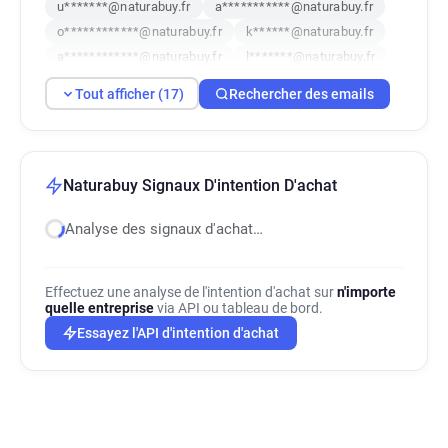
u*******@naturabuy.fr
a***********@naturabuy.fr
o************@naturabuy.fr
k******@naturabuy.fr
a************@naturabuy.fr
l*******@naturabuy.fr
e*********@naturabuy.fr
j******@naturabuy.fr
Tout afficher (17)
Rechercher des emails
o***********@naturabuy.fr
v*********@naturabuy.fr
y************@naturabuy.fr
n*********@naturabuy.fr
s*****@naturabuy.fr
g******@naturabuy.fr
j*********@naturabuy.fr
Naturabuy Signaux D'intention D'achat
Analyse des signaux d'achat…
Effectuez une analyse de l'intention d'achat sur
n'importe
quelle entreprise
via API ou tableau de bord.
Essayez l'API d'intention d'achat