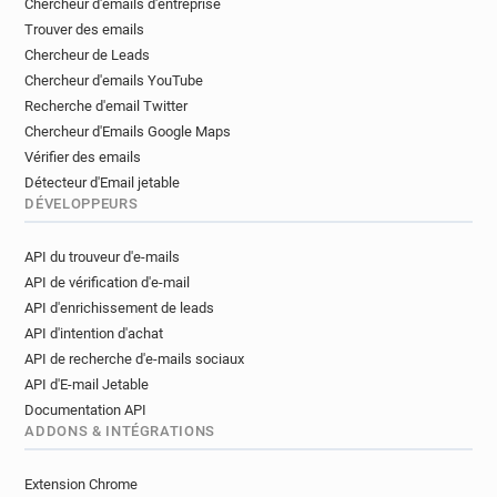
Chercheur d'emails d'entreprise
u*****@normandie-univ.fr
h*****@normandie-univ.fr
Trouver des emails
u*********@normandie-univ.fr
Chercheur de Leads
s*******@normandie-univ.fr
Chercheur d'emails YouTube
v*****@normandie-univ.fr
q*****@normandie-univ.fr
Recherche d'email Twitter
Chercheur d'Emails Google Maps
Vérifier des emails
Détecteur d'Email jetable
DÉVELOPPEURS
API du trouveur d'e-mails
API de vérification d'e-mail
API d'enrichissement de leads
API d'intention d'achat
API de recherche d'e-mails sociaux
API d'E-mail Jetable
Documentation API
ADDONS & INTÉGRATIONS
Extension Chrome