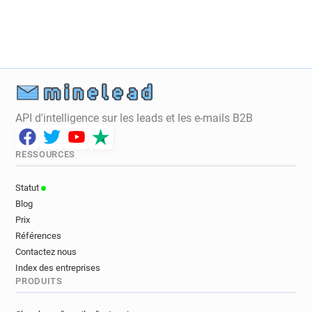
r******@normandie-univ.fr
e******@normandie-univ.fr
t*********@normandie-univ.fr
f*****@normandie-univ.fr
t**********@normandie-univ.fr
n*******@normandie-univ.fr
d********@normandie-univ.fr
API d'intelligence sur les leads et les e-mails B2B
c*********@normandie-univ.fr
e**********@normandie-univ.fr
RESSOURCES
b***********@normandie-univ.fr
q********@normandie-univ.fr
Statut
v********@normandie-univ.fr
Blog
m*********@normandie-univ.fr
Prix
u***********@normandie-univ.fr
Références
u************@normandie-univ.fr
Contactez nous
Index des entreprises
y*******@normandie-univ.fr
PRODUITS
j***********@normandie-univ.fr
i*****@normandie-univ.fr
v******@normandie-univ.fr