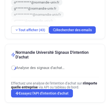
o**********@normandie-univ.fr
g********@normandie-univ.fr
n***********@normandie-univ.fr
v******@normandie-univ.fr
t***********@normandie-univ.fr
Tout afficher (43)
Rechercher des emails
p********@normandie-univ.fr
t******@normandie-univ.fr
c************@normandie-univ.fr
n*********@normandie-univ.fr
Normandie Université Signaux D'intention
D'achat
v*******@normandie-univ.fr
s************@normandie-univ.fr
Analyse des signaux d'achat…
l*********@normandie-univ.fr
k*******@normandie-univ.fr
o******@normandie-univ.fr
Effectuez une analyse de l'intention d'achat sur
n'importe
quelle entreprise
via API ou tableau de bord.
x*****@normandie-univ.fr
Essayez l'API d'intention d'achat
d***********@normandie-univ.fr
c***********@normandie-univ.fr
k***********@normandie-univ.fr