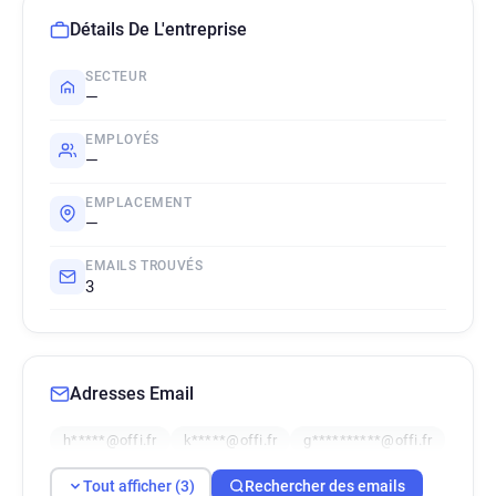
Détails De L'entreprise
SECTEUR
—
EMPLOYÉS
—
EMPLACEMENT
—
EMAILS TROUVÉS
3
Adresses Email
h*****@offi.fr
k*****@offi.fr
g**********@offi.fr
Tout afficher (3)
Rechercher des emails