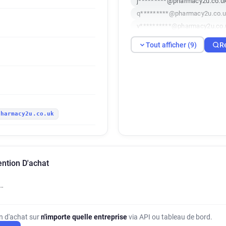
j*********@pharmacy2u.co.u
q*********@pharmacy2u.co.
v**********@pharmacy2u.co.
q************@pharmacy2u.c
Tout afficher (9)
R
h*****@pharmacy2u.co.uk
d*********@pharmacy2u.co.
pharmacy2u.co.uk
ntion D'achat
…
on d'achat sur
n'importe quelle entreprise
via API ou tableau de bord.