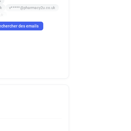
k
uk
v*****@pharmacy2u.co.uk
uk
o.uk
echercher des emails
x*********@pharmacy2u.co.uk
uk