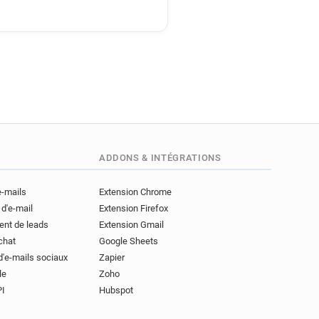
ADDONS & INTÉGRATIONS
e-mails
Extension Chrome
 d'e-mail
Extension Firefox
ent de leads
Extension Gmail
achat
Google Sheets
d'e-mails sociaux
Zapier
le
Zoho
PI
Hubspot