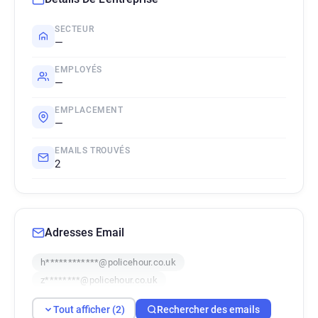
SECTEUR
—
EMPLOYÉS
—
EMPLACEMENT
—
EMAILS TROUVÉS
2
Adresses Email
h************@policehour.co.uk
z********@policehour.co.uk
Tout afficher (2)
Rechercher des emails