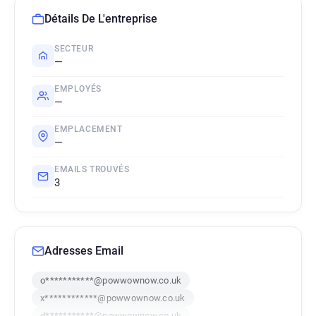
Détails De L'entreprise
SECTEUR
—
EMPLOYÉS
—
EMPLACEMENT
—
EMAILS TROUVÉS
3
Adresses Email
o***********@powwownow.co.uk
x************@powwownow.co.uk
d***********@powwownow.co.uk