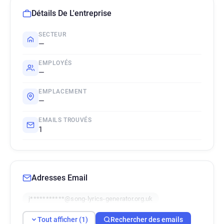
Détails De L'entreprise
SECTEUR
—
EMPLOYÉS
—
EMPLACEMENT
—
EMAILS TROUVÉS
1
Adresses Email
j***********@song-lyrics-generator.org.uk
Tout afficher (1)
Rechercher des emails